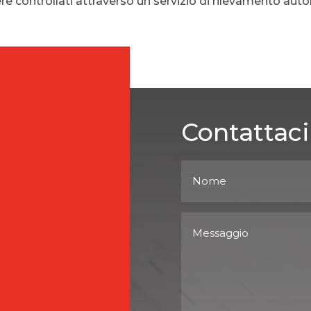
re controllati attraverso un servizio di rilevamento au
Contattaci